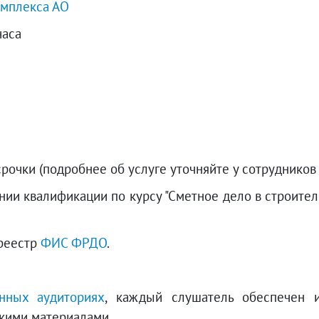
омплекса АО
часа
очки (подробнее об услуге уточняйте у сотрудников 
и квалификации по курсу "Сметное дело в строитель
 реестр
ФИС ФРДО
.
нных аудиториях
, каждый слушатель обеспечен 
кими материалами.