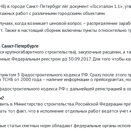
Б) в городе Санкт-Петербург лёг документ «Госэталон 1.1», у
тажных работ с различными городскими объектами.
учаях, когда возникает ценовой вопрос – распределение зара
т. Также в настоящий сборник включены пункты относительно т
 Санкт-Петербурге
я крупногабаритного строительства), закупочные расценки, а
занные Федеральным реестром до 30.09.2017. Для того чтобы к
дпунктом 3 Градостроительного кодекса РФ. Сразу после этого 
а ТСНБ от 2000 года – наличие информации о прейскурантах, н
5 Градостроительного кодекса РФ с дальнейшей регистрацией в 
м?
авить в Министерство строительства Российской Федерации пр
ть тот факт, что в исполнение отдельных работ ведётся учёт 
ые статьи сметных норм обладают федеральные органы исполни