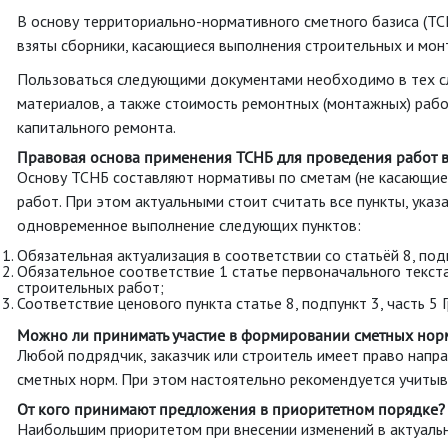
В основу территориально-нормативного сметного базиса (ТСН
взяты сборники, касающиеся выполнения строительных и мон
Пользоваться следующими документами необходимо в тех сл
материалов, а также стоимость ремонтных (монтажных) рабо
капитального ремонта.
Правовая основа применения ТСНБ для проведения работ в
Основу ТСНБ составляют нормативы по сметам (не касающиес
работ. При этом актуальными стоит считать все пункты, ука
одновременное выполнение следующих пунктов:
Обязательная актуализация в соответствии со статьёй 8, по
Обязательное соответствие 1 статье первоначального текст
строительных работ;
Соответствие ценового пункта статье 8, подпункт 3, часть 
Можно ли принимать участие в формировании сметных нор
Любой подрядчик, заказчик или строитель имеет право напр
сметных норм. При этом настоятельно рекомендуется учитыва
От кого принимают предложения в приоритетном порядке?
Наибольшим приоритетом при внесении изменений в актуальн