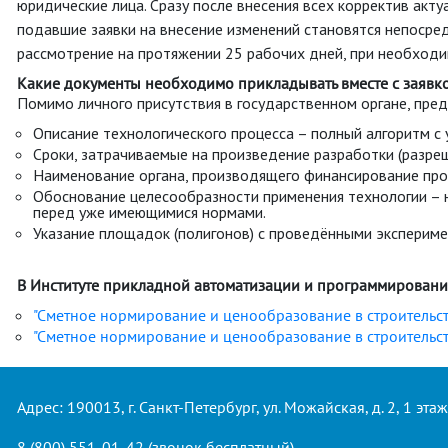
юридические лица. Сразу после внесения всех корректив ак
подавшие заявки на внесение изменений становятся непосре
рассмотрение на протяжении 25 рабочих дней, при необходи
Какие документы необходимо прикладывать вместе с заявк
Помимо личного присутствия в государственном органе, пр
Описание технологического процесса – полный алгоритм с
Сроки, затрачиваемые на произведение разработки (разреш
Наименование органа, производящего финансирование про
Обоснование целесообразности применения технологии – н
перед уже имеющимися нормами.
Указание площадок (полигонов) с проведёнными эксперим
В Институте прикладной автоматизации и программировани
"Сметное нормирование и ценообразование в строительст
"Сметное нормирование и ценообразование в строительст
Адрес: 190013, г. Санкт-Петербург, ул. Можайская, д. 2, 1 этаж
8 (800) 551-01-42
(звонок бесплатный)