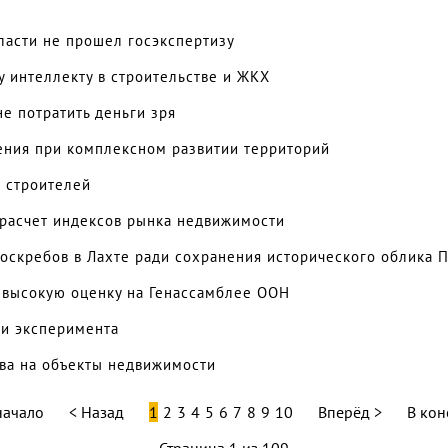
ласти не прошел госэкспертизу
у интеллекту в строительстве и ЖКХ
не потратить деньги зря
ения при комплексном развитии территорий
 строителей
расчет индексов рынка недвижимости
оскребов в Лахте ради сохранения исторического облика 
 высокую оценку на Генассамблее ООН
ии эксперимента
ва на объекты недвижимости
начало
Назад
1
2
3
4
5
6
7
8
9
10
Вперёд
В кон