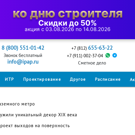
ко дню строителя
Скидки до 50%
акция с 03.08.2026 по 14.08.2026
8 (800) 551-01-42
655-63-22
+7 (812)
Звонок бесплатный
+7 (911) 002-37-04
info@ipap.ru
Cметное дело
ИТР
Проектирование
Другое
Расписание
А
аземного метро
ужили уникальный декор XIX века
проект выходов на поверхность