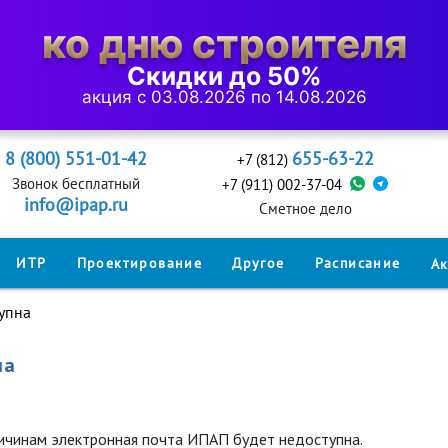
ко дню строителя
Скидки до 50%
акция с 03.08.2026 по 14.08.2026
8 (800) 551-01-42
655-63-22
+7 (812)
Звонок бесплатный
+7 (911) 002-37-04
info@ipap.ru
Cметное дело
ИТР
Проектирование
Другое
Расписание
А
тупна
на
ричинам электронная почта ИПАП будет недоступна.