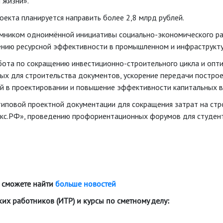
 жизни».
екта планируется направить более 2,8 млрд рублей.
мником одноимённой инициативы социально-экономического раз
ению ресурсной эффективности в промышленном и инфраструкту
ота по сокращению инвестиционно-строительного цикла и опти
ых для строительства документов, ускорение передачи постро
ий в проектировании и повышение эффективности капитальных 
иповой проектной документации для сокращения затрат на стр
кс.РФ», проведению профориентационных форумов для студент
 сможете найти
больше новостей
х работников (ИТР) и курсы по сметному делу: