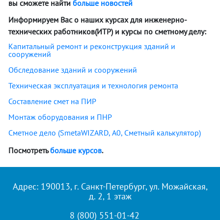
вы сможете найти
больше новостей
Информируем Вас о наших курсах для инженерно-
технических работников(ИТР) и курсы по сметному делу:
Капитальный ремонт и реконструкция зданий и
сооружений
Обследование зданий и сооружений
Техническая эксплуатация и технология ремонта
Составление смет на ПИР
Монтаж оборудования и ПНР
Сметное дело (SmetaWIZARD, А0, Сметный калькулятор)
Посмотреть
больше курсов
.
Адрес: 190013, г. Санкт-Петербург, ул. Можайская,
д. 2, 1 этаж
8 (800) 551-01-42