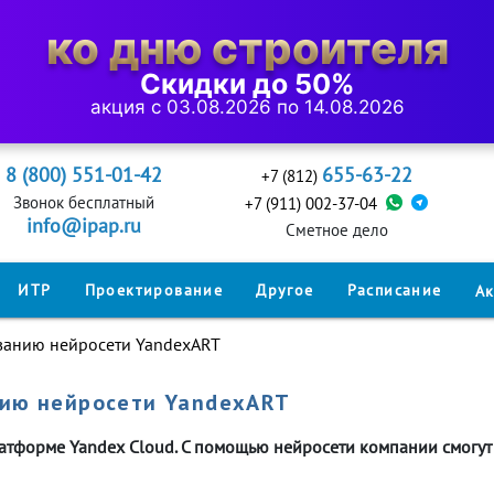
ко дню строителя
Скидки до 50%
акция с 03.08.2026 по 14.08.2026
8 (800) 551-01-42
655-63-22
+7 (812)
Звонок бесплатный
+7 (911) 002-37-04
info@ipap.ru
Cметное дело
ИТР
Проектирование
Другое
Расписание
А
ованию нейросети YandexART
нию нейросети YandexART
латформе Yandex Cloud. С помощью нейросети компании смогут