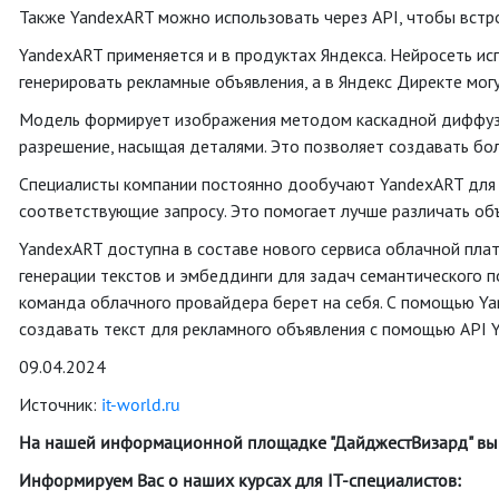
Также YandexART можно использовать через API, чтобы встр
YandexART применяется и в продуктах Яндекса. Нейросеть ис
генерировать рекламные объявления, а в Яндекс Директе мог
Модель формирует изображения методом каскадной диффузии:
разрешение, насыщая деталями. Это позволяет создавать бо
Специалисты компании постоянно дообучают YandexART для у
соответствующие запросу. Это помогает лучше различать объ
YandexART доступна в составе нового сервиса облачной пла
генерации текстов и эмбеддинги для задач семантического п
команда облачного провайдера берет на себя. С помощью Yan
создавать текст для рекламного объявления с помощью API 
09.04.2024
Источник:
it-world.ru
На нашей информационной площадке "ДайджестВизард" вы
Информируем Вас о наших курсах для IT-специалистов: