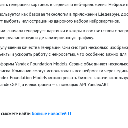
оить генерацию картинок в сервисы и веб-приложения. Нейросе
пользуется как базовая технология в приложении Шедеврум, дос
ут выбрать иллюстрации из широкого набора нейрокартинок.
 сначала генерирует картинки и кадры в соответствии с запро
лее реалистичную и детализированную графику.
лучшения качества генерации. Они смотрят несколько изображе
екты и ускорять работу с нейросетью, что особенно важно для 
тформы Yandex Foundation Models. Сервис объединяет нескольк
оиска. Компании смогут использовать все нейросети через еди
dex Foundation Models можно решать бизнес-задачи, используя
YandexGPT, а иллюстрации — с помощью API YandexART.
 сможете найти
больше новостей IT