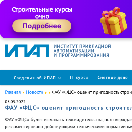
Строительные курсы
очно
Подробнее
ИНСТИТУТ ПРИКЛАДНОЙ
АВТОМАТИЗАЦИИ
И ПРОГРАММИРОВАНИЯ
IT курсы
Сметное дело
Сведения об ИПАП
Главная
Новости
ФАУ «ФЦС» оценит пригодность строи
05.05.2022
ФАУ «ФЦС» оценит пригодность строите
ФАУ «ФЦС» будет выдавать техсвидетельства, подтверждающи
регламентировано действующими техническими нормативным