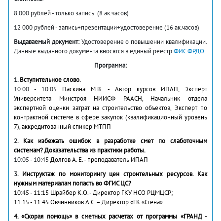
8 000 рублей - только запись (8 ак.часов)
12 000 рублей - запись+презентации+удостоверение (16 ак.часов)
Выдаваемый документ:
Удостоверение о повышении квалификации.
Данные выданного документа вносятся в единый реестр
ФИС ФРДО
.
Программа:
1.
Вступительное слово
.
10:00 - 10:05
Паскина М.В. - Автор курсов ИПАП, Эксперт
Университета Минстроя НИИСФ РААСН, Начальник отдела
экспертной оценки затрат на строительство объектов, Эксперт по
контрактной системе в сфере закупок (квалификационный уровень
7), аккредитованный спикер МТПП
2.
Как избежать ошибок в разработке смет по слаботочным
системам? Доказательства из практики работы.
10:05 - 10:45
Долгов А. Е. - преподаватель ИПАП
3.
Инструктаж по мониторингу цен строительных ресурсов. Как
нужным материалам попасть во ФГИС ЦС?
10:45 - 11:15 Шрайбер К.О. - Директор ГКУ НСО РЦМЦСР;
11:15 - 11:45 Овчинников А.С. – Директор «ГК «Стена»
4. «Скорая помощь» в сметных расчетах от программы «ГРАНД -