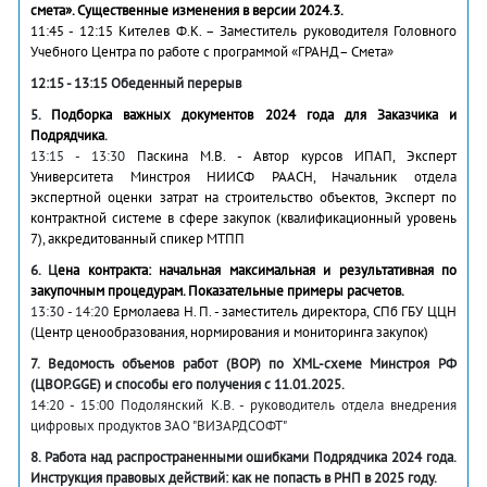
смета». Существенные изменения в версии 2024.3.
11:45 - 12:15 Кителев Ф.К. – Заместитель руководителя Головного
Учебного Центра по работе с программой «ГРАНД– Смета»
12:15 - 13:15 Обеденный перерыв
5.
Подборка важных документов 2024 года для Заказчика и
Подрядчика
.
13:15 - 13:30
Паскина М.В. - Автор курсов ИПАП, Эксперт
Университета Минстроя НИИСФ РААСН, Начальник отдела
экспертной оценки затрат на строительство объектов, Эксперт по
контрактной системе в сфере закупок (квалификационный уровень
7), аккредитованный спикер МТПП
6. Ц
ена контракта: начальная максимальная и результативная по
закупочным процедурам. Показательные примеры расчетов.
13:30 - 14:20
Ермолаева Н. П. - заместитель директора, СПб ГБУ ЦЦН
(Центр ценообразования, нормирования и мониторинга закупок)
7. Ведомость объемов работ (ВОР) по XML-схеме Минстроя РФ
(ЦВОР.GGE) и способы его получения с 11.01.2025.
14:20 - 15:00 Подолянский К.В. - руководитель отдела внедрения
цифровых продуктов ЗАО "ВИЗАРДСОФТ"
8. Работа над распространенными ошибками Подрядчика 2024 года.
Инструкция правовых действий: как не попасть в РНП в 2025 году.