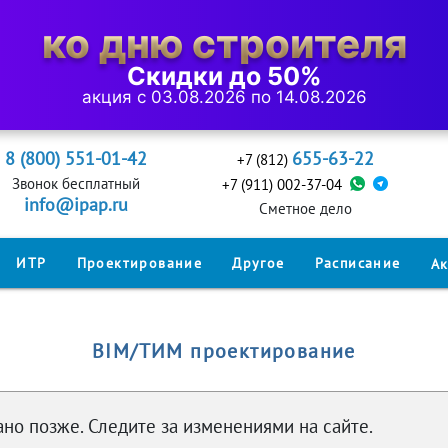
ко дню строителя
Скидки до 50%
акция с 03.08.2026 по 14.08.2026
8 (800) 551-01-42
655-63-22
+7 (812)
Звонок бесплатный
+7 (911) 002-37-04
info@ipap.ru
Cметное дело
ИТР
Проектирование
Другое
Расписание
А
BIM/ТИМ проектирование
но позже. Следите за изменениями на сайте.