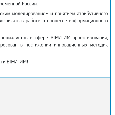
временной России.
еским моделированием и понятием атрибутивного
возникать в работе в процессе информационного
специалистов в сфере BIM/ТИМ-проектирования,
тересован в постижении инновационных методик
сти BIM/ТИМ!