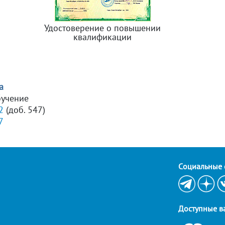
Удостоверение о повышении
квалификации
а
бучение
2
(доб. 547)
7
Cоциальные 
Доступные в