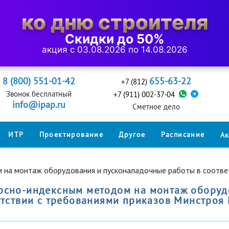
ко дню строителя
Скидки до 50%
акция с 03.08.2026 по 14.08.2026
8 (800) 551-01-42
655-63-22
+7 (812)
Звонок бесплатный
+7 (911) 002-37-04
info@ipap.ru
Cметное дело
ИТР
Проектирование
Другое
Расписание
А
 на монтаж оборудования и пусконаладочные работы в соответ
урсно-индексным методом на монтаж оборуд
етствии с требованиями приказов Минстроя 