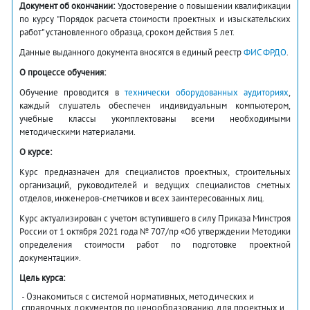
Документ об окончании:
Удостоверение о повышении квалификации
по курсу "Порядок расчета стоимости проектных и изыскательских
работ" установленного образца, сроком действия 5 лет.
Данные выданного документа вносятся в единый реестр
ФИС ФРДО
.
О процессе обучения:
Обучение проводится в
технически оборудованных аудиториях
,
каждый слушатель обеспечен индивидуальным компьютером,
учебные классы укомплектованы всеми необходимыми
методическими материалами.
О курсе:
Курс предназначен для специалистов проектных, строительных
организаций, руководителей и ведущих специалистов сметных
отделов, инженеров-сметчиков и всех заинтересованных лиц.
Курс актуализирован с учетом вступившего в силу Приказа Минстроя
России от 1 октября 2021 года № 707/пр «Об утверждении Методики
определения стоимости работ по подготовке проектной
документации».
Цель курса:
- Ознакомиться с системой нормативных, методических и
справочных документов по ценообразованию для проектных и