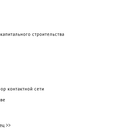
капитального строительства
пор контактной сети
тве
ец