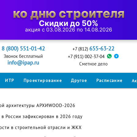
ко дню строителя
Скидки до 50%
акция с 03.08.2026 по 14.08.2026
8 (800) 551-01-42
655-63-22
+7 (812)
Звонок бесплатный
+7 (911) 002-37-04
info@ipap.ru
Cметное дело
ИТР
Проектирование
Другое
Расписание
А
ной архитектуры АРХИWOOD-2026
 в России зафиксирован в 2026 году
сти в строительной отрасли и ЖКХ