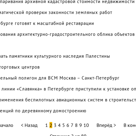
спаривания архивной кадастровой стоимости недвижимости
матической проверки законности земляных работ
рбурге готовят к масштабной реставрации
ования архитектурно-градостроительного облика объектов 
ать памятники культурного наследия Палестины
 торговых центров
тельный полигон для ВСМ Москва – Санкт-Петербург
 линии «Славянка» в Петербурге приступили к установке о
рименения беспилотных авиационных систем в строительс
тенций по деревянному домостроению
начало
Назад
1
2
3
4
5
6
7
8
9
10
Вперёд
В кон