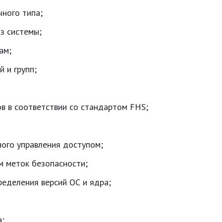
ного типа;
з системы;
ам;
 и групп;
в в соответствии со стандартом FHS;
ого управления доступом;
м меток безопасности;
ределения версий ОС и ядра;
а;