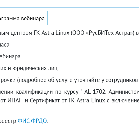
ограмма вебинара
м центром ГК Astra Linux (ООО «РусБИТех-Астра») в
часа
вебинара
ких и юридических лиц
очки (подробнее об услуге уточняйте у сотрудников 
нии квалификации по курсу " AL-1702. Администри
ца от ИПАП и Сертификат от ГК Astra Linux с включен
 реестр
ФИС ФРДО
.