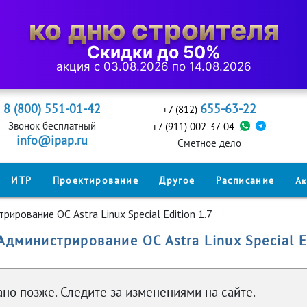
ко дню строителя
Скидки до 50%
акция с 03.08.2026 по 14.08.2026
8 (800) 551-01-42
655-63-22
+7 (812)
Звонок бесплатный
+7 (911) 002-37-04
info@ipap.ru
Cметное дело
ИТР
Проектирование
Другое
Расписание
А
рирование ОС Astra Linux Special Edition 1.7
Администрирование ОС Astra Linux Special E
но позже. Следите за изменениями на сайте.