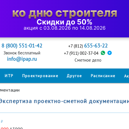
ко дню строителя
Скидки до 50%
акция с 03.08.2026 по 14.08.2026
8 (800) 551-01-42
655-63-22
+7 (812)
Звонок бесплатный
+7 (911) 002-37-04
info@ipap.ru
Cметное дело
ИТР
Проектирование
Другое
Расписание
А
ументации
Экспертиза проектно-сметной документаци
 ₽