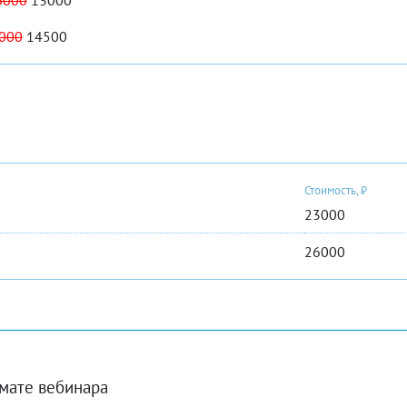
6000
13000
000
14500
Стоимость, ₽
23000
26000
рмате вебинара