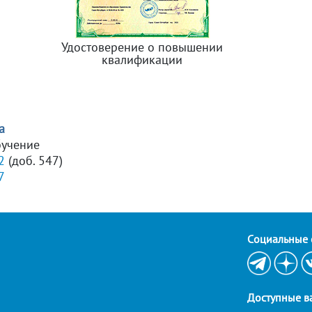
Удостоверение о повышении
квалификации
а
бучение
2
(доб. 547)
7
Cоциальные 
Доступные в