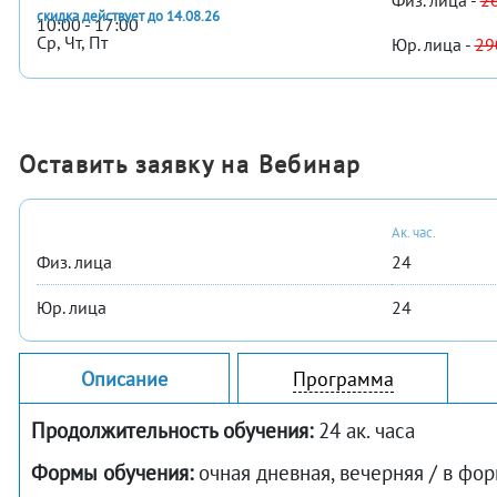
Физ. лица -
2
скидка действует до 14.08.26
10:00 - 17:00
Ср, Чт, Пт
Юр. лица -
29
Оставить заявку на Вебинар
Ак. час.
Физ. лица
24
Юр. лица
24
Описание
Программа
Продолжительность обучения:
24 ак. часа
Формы обучения:
очная дневная, вечерняя / в фо